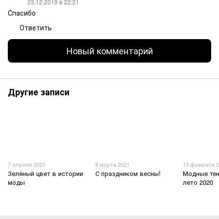
23.12.2019 в 22:21
Спасибо
Ответить
Новый комментарий
Другие записи
7 апреля 2021
8 марта 2021
13 февраля 2
Зелёный цвет в истории
С праздником весны!
Модные тен
моды
лето 2020