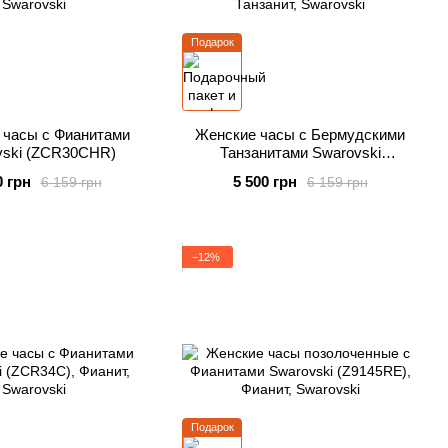
Подарок
 часы с Фианитами
Женские часы с Бермудскими
vski (ZCR30CHR)
Танзанитами Swarovski
(ZCR30BB)
0 грн
5 500 грн
6 159 грн
6 159 грн
−12%
Подарок