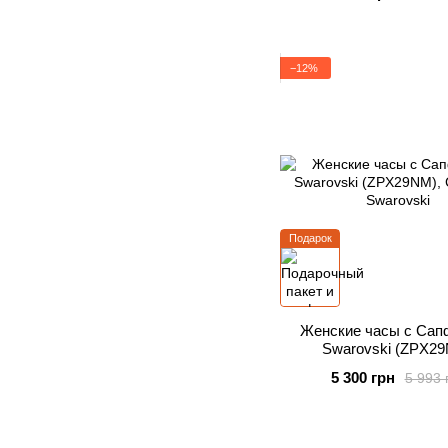
−12%
Подарок
Женские часы с Сап
Swarovski (ZPX2
5 300 грн
5 993 