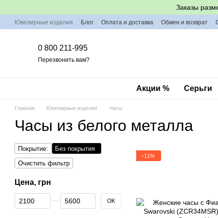
Перейти к основному контенту
Заказы разм
Ювелирные изделия
Блог
Оплата и доставка
Обмен и возврат
0 800 211-995
Перезвонить вам?
Акции %
Серьги
Главная
Ювелирные изделия
Часы
Часы из белого металла
Покрытие:
Без покрытия
−11%
Очистить фильтр
Цена, грн
От Цена, грн
До Цена, грн
OK