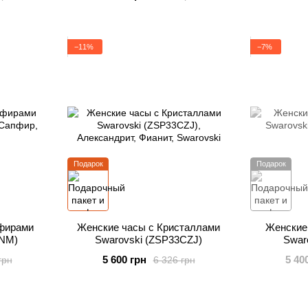
−11%
−7%
Подарок
Подарок
фирами
Женские часы с Кристаллами
Женские
9NM)
Swarovski (ZSP33CZJ)
Swar
5 600 грн
5 40
грн
6 326 грн