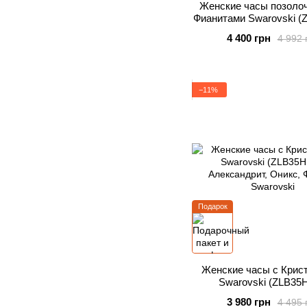
Женские часы позоло
Фианитами Swarovski (
4 400 грн
4 992 
−11%
Подарок
Женские часы с Крис
Swarovski (ZLB35
3 980 грн
4 495 