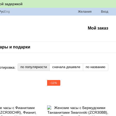
ой задержкой
Рус
Eng
Желания
Вход
Мой заказ
ары и подарки
по популярности
сначала дешевле
по названию
ртировка:
−11%