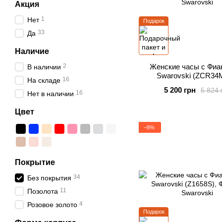
Акция
1
Нет
Подарок
33
Да
Наличие
2
Женские часы с Фиа
В наличии
Swarovski (ZCR34
16
На складе
5 200 грн
5 824 
16
Нет в наличии
Цвет
−8%
Покрытие
34
Без покрытия
11
Позолота
4
Розовое золото
Подарок