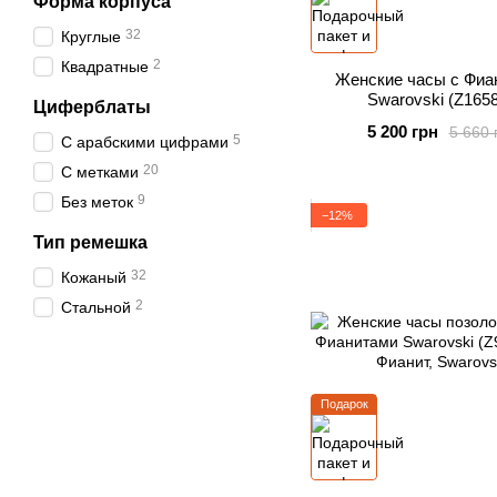
Форма корпуса
32
Круглые
2
Квадратные
Женские часы с Фиа
Swarovski (Z165
Циферблаты
5 200 грн
5 660 
5
С арабскими цифрами
20
С метками
9
Без меток
−12%
Тип ремешка
32
Кожаный
2
Стальной
Подарок