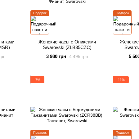
Подарок
Подарок
нитами
Женские часы с Ониксами
Женские
MSR)
Swarovski (ZLB35CZC)
Swaro
3 980 грн
5 50
грн
4 495 грн
−7%
−11%
Подарок
Подарок