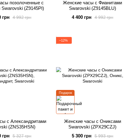
асы позолоченные с
Женские часы с Фианитами
 Swarovski (Z9145PI)
Swarovski (Z9145BLU)
0 грн
4 400 грн
4 992 грн
4 992 грн
−12%
Подарок
сы с Александритами
Женские часы с Ониксами
vski (ZNS35HSN)
Swarovski (ZPX29CZJ)
0 грн
5 300 грн
5 327 грн
5 993 грн