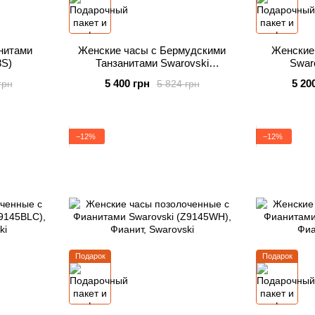
нитами
Женские часы с Бермудскими
Женские
8S)
Танзанитами Swarovski
Swar
(ZCR38BB)
5 400 грн
5 20
грн
5 824 грн
−12%
−12%
Подарок
Подарок