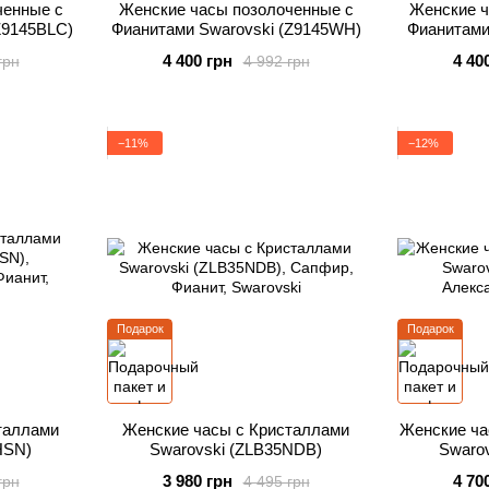
ченные с
Женские часы позолоченные с
Женские ч
Z9145BLC)
Фианитами Swarovski (Z9145WH)
Фианитами
4 400 грн
4 40
грн
4 992 грн
−11%
−12%
Подарок
Подарок
таллами
Женские часы с Кристаллами
Женские ча
HSN)
Swarovski (ZLB35NDB)
Swaro
3 980 грн
4 70
грн
4 495 грн