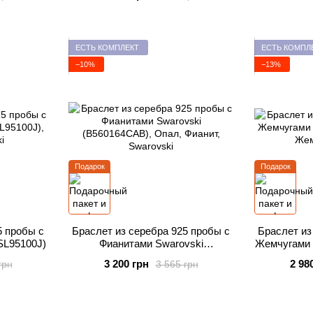
ЕСТЬ КОМПЛЕКТ
ЕСТЬ КОМПЛ
−10%
−13%
Подарок
Подарок
5 пробы с
Браслет из серебра 925 пробы с
Браслет из
SL95100J)
Фианитами Swarovski
Жемчугами 
(B560164CAB)
3 200 грн
2 98
грн
3 565 грн