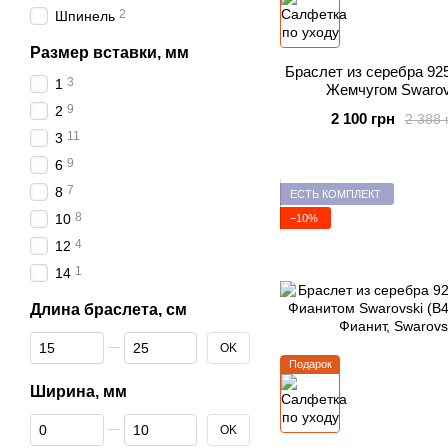
2
Шпинель
Размер вставки, мм
Браслет из серебра 92
3
1
Жемчугом Swarov
(BC1V58185W
9
2
2 100 грн
2 388 
11
3
9
6
7
8
ЕСТЬ КОМПЛЕКТ
8
10
−10%
4
12
1
14
Длина браслета, см
От Длина браслета, см
До Длина браслета, см
OK
Подарок
Ширина, мм
От Ширина, мм
До Ширина, мм
OK