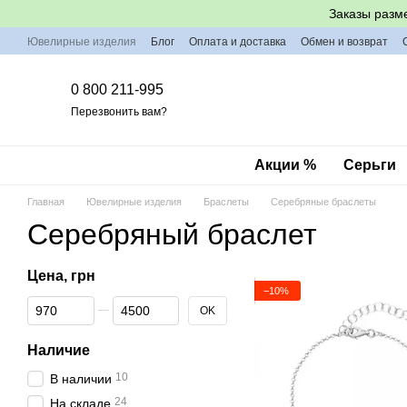
Перейти к основному контенту
Заказы разм
Ювелирные изделия
Блог
Оплата и доставка
Обмен и возврат
0 800 211-995
Перезвонить вам?
Акции %
Серьги
Главная
Ювелирные изделия
Браслеты
Серебряные браслеты
Cеребряный браслет
Цена, грн
−10%
От Цена, грн
До Цена, грн
OK
Наличие
10
В наличии
24
На складе