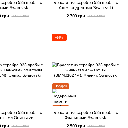
 серебра 925 пробы с
Браслет из серебра 925 пробы с
ами Swarovski
Александритами Swarovski
56015328CAB)
(B2854MESH925SNJ)
0 грн
2 700 грн
3 565 грн
3 019 грн
−14%
Подарок
 серебра 925 пробы с
Браслет из серебра 925 пробы с
истыми Ониксами
Фианитами Swarovski
ski (BMM13005M)
(BMM31027M)
0 грн
2 500 грн
2 151 грн
2 891 грн