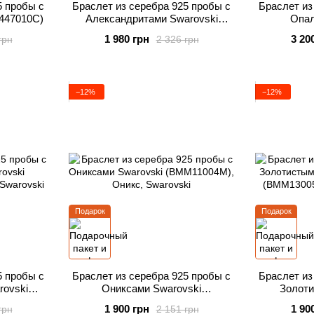
5 пробы с
Браслет из серебра 925 пробы с
Браслет из
B447010C)
Александритами Swarovski
Опал
(B3MESH925SN)
(B
1 980 грн
3 20
грн
2 326 грн
−12%
−12%
Подарок
Подарок
5 пробы с
Браслет из серебра 925 пробы с
Браслет из
rovski
Ониксами Swarovski
Золот
(BMM11004M)
Swarov
1 900 грн
1 90
грн
2 151 грн