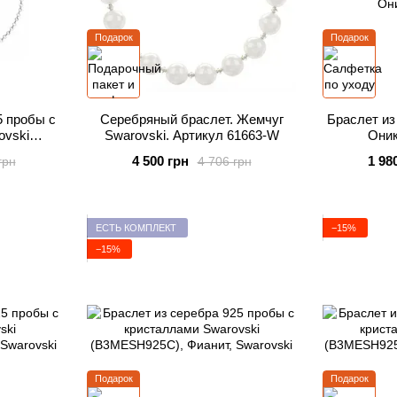
Подарок
Подарок
5 пробы с
Серебряный браслет. Жемчуг
Браслет из
ovski
Swarovski. Артикул 61663-W
Оник
(B
4 500 грн
1 98
грн
4 706 грн
ЕСТЬ КОМПЛЕКТ
−15%
−15%
Подарок
Подарок