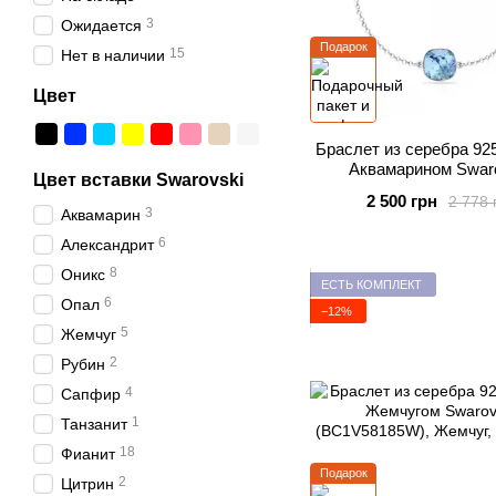
3
Ожидается
Подарок
15
Нет в наличии
Цвет
Браслет из серебра 92
Аквамарином Swar
Цвет вставки Swarovski
(B447010AQ)
2 500 грн
2 778 
3
Аквамарин
6
Александрит
8
Оникс
ЕСТЬ КОМПЛЕКТ
6
Опал
−12%
5
Жемчуг
2
Рубин
4
Сапфир
1
Танзанит
18
Фианит
Подарок
2
Цитрин