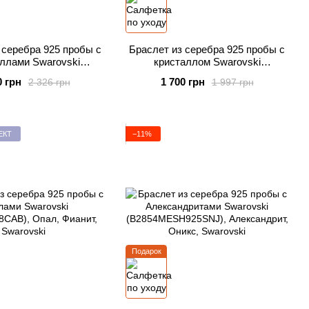
 серебра 925 пробы с
Браслет из серебра 925 пробы с
ллами Swarovski
кристаллом Swarovski
3MESH925LSI)
(BG28086C-L)
0 грн
1 700 грн
2 326 грн
1 997 грн
ЕКТ
−11%
Подарок