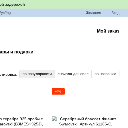
ой задержкой
Рус
Eng
Желания
Вход
Мой заказ
ары и подарки
по популярности
сначала дешевле
по названию
ртировка:
−4%