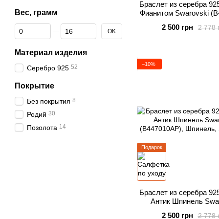
Браслет из серебра 92
Вес, грамм
Фианитом Swarovski (
2 500 грн
2 778 
От Вес, грамм
До Вес, грамм
OK
Материал изделия
−10%
52
Серебро 925
Покрытие
8
Без покрытия
30
Родий
14
Позолота
Подарок
Браслет из серебра 92
Антик Шпинель Swa
(B447010AP)
2 500 грн
2 778 