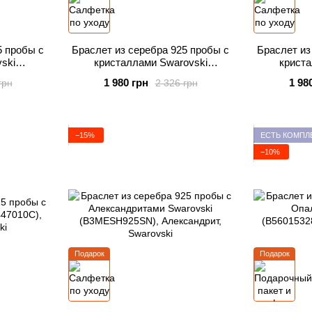
5 пробы с
Браслет из серебра 925 пробы с
Браслет из
ski
кристаллами Swarovski
криста
)
(B3MESH925C)
(B
1 980 грн
1 98
грн
2 326 грн
−15%
ЕСТЬ КОМПЛ
−10%
Подарок
Подарок