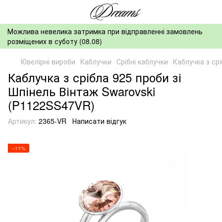
Можлива невелика затримка при відправленні замовлень
розміщених в суботу (08.08)
Ювелірні вироби
Каблучки
Срібні каблучки
Каблучка з ср
Каблучка з срібла 925 проби зі
Шпінель Вінтаж Swarovski
(P1122SS47VR)
Артикул:
2365-VR
Написати відгук
−11%