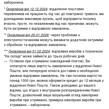
заборонена.
*
Оновлення від 12.12.2024
:
відділення поштових
перевізників не працюють під час дії повітряної тривоги, ми
докладаємо максимум зусиль, щоб відправити посилку
вчасно, проте, по незалежним від нас причинам, можуть
бути затримки з відправкою замовлень.
**
Оновлення від 20.01.2026
:
через проблеми з
електропостачанням можуть виникати додаткові затримки
з обробкою та відправкою замовлень.
***
Оновлення від 01.02.2024
:
відправка виробів з позначкою
"На складі" може займати до трьох робочих днів.
Готівкою при отриманні (накладений платіж). Ви
оплачуєте лише вартість замовлення у відділенні Нової
Пошти, але попередня оплата доставки є необхідною
умовою відправки замовлень. На такі посилки вартістю
понад 1000 грн. можна оформити кредит до 12 місяців у
відділенні Нової Пошти. Також доводимо до вашого
відома, що згідно з внутрішнім розпорядженням Нової
Пошти, дозволений лише візуальний огляд ювелірних
виробів при отриманні, примірка ювелірних виробів при
отриманні – заборонена.