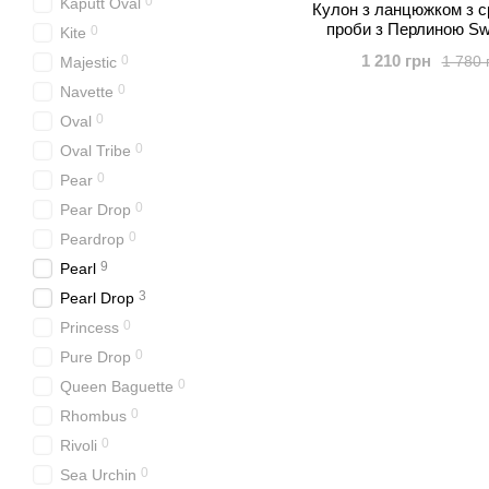
0
Kaputt Oval
Кулон з ланцюжком з с
проби з Перлиною Sw
0
Kite
(NTRABW)
1 210 грн
1 780 
0
Majestic
0
Navette
0
Oval
0
Oval Tribe
0
Pear
0
Pear Drop
0
Peardrop
9
Pearl
3
Pearl Drop
0
Princess
0
Pure Drop
0
Queen Baguette
0
Rhombus
0
Rivoli
0
Sea Urchin