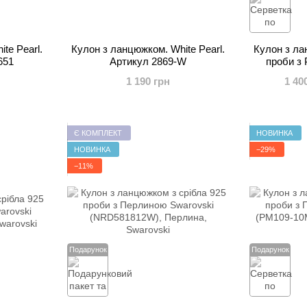
te Pearl.
Кулон з ланцюжком. White Pearl.
Кулон з ла
651
Артикул 2869-W
проби з
Swaro
1 190 грн
1 40
Є КОМПЛЕКТ
НОВИНКА
НОВИНКА
−29%
−11%
Подарунок
Подарунок