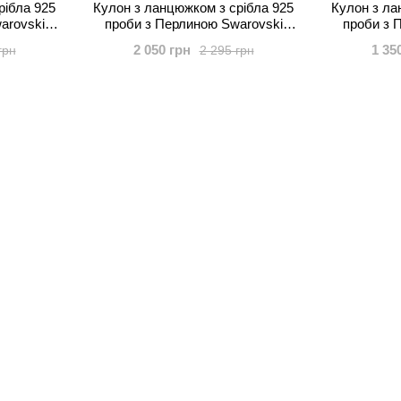
рібла 925
Кулон з ланцюжком з срібла 925
Кулон з ла
arovski
проби з Перлиною Swarovski
проби з 
(NRD581812W)
(PM10
2 050 грн
1 35
грн
2 295 грн