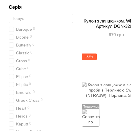
Серія
Кулон з ланцюжком. Whi
Артикул DGN-32
0
Baroque
970 грн
0
Bicone
0
Butterfly
0
Classic
−32%
0
Cross
0
Cube
0
Ellipse
0
Elliptic
0
Emerald
0
Greek Cross
Подарунок
0
Heart
0
Helios
0
Kaputt