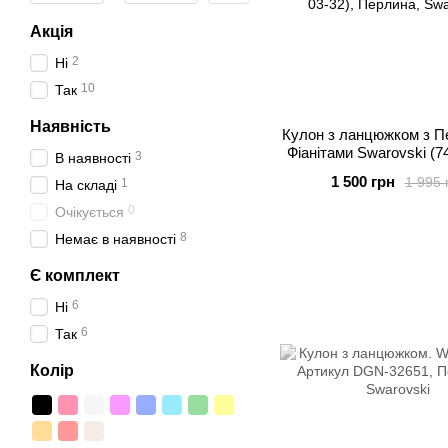
Акція
2
Ні
10
Так
Наявність
Кулон з ланцюжком з П
Фіанітами Swarovski (7
3
В наявності
03-32)
1 500 грн
1 995 
1
На складі
0
Очікується
8
Немає в наявності
Є комплект
6
Ні
6
Так
Колір