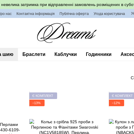
невелика затримка при відправленні замовлень розміщених в субот
У
ро нас
Контактна інформація
Публічна оферта
Угода користувача
а шию
Браслети
Каблучки
Годинники
Аксес
С
Є КОМПЛЕКТ
Є КОМПЛЕКТ
−13%
−12%