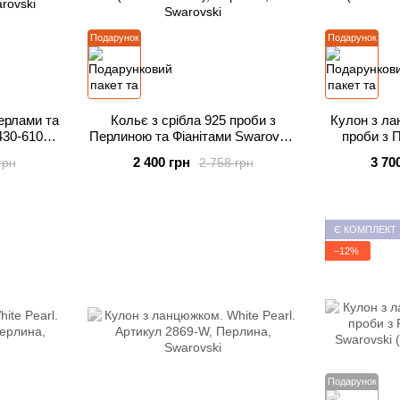
Подарунок
Подарунок
ерлами та
Кольє з срібла 925 проби з
Кулон з ла
430-6109-
Перлиною та Фіанітами Swarovski
проби з 
(NC1V58185W)
(NB
2 400 грн
3 70
грн
2 758 грн
Є КОМПЛЕКТ
−12%
Подарунок