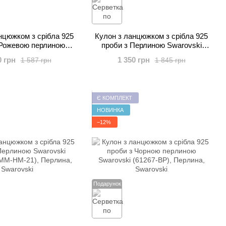
нцюжком з срібла 925
Кулон з ланцюжком з срібла 925
 Рожевою перлиною
проби з Перлиною Swarovski
vski (61267-RO)
(NC581615W)
0 грн
1 350 грн
1 587 грн
1 845 грн
Є КОМПЛЕКТ
НОВИНКА
−12%
Подарунок