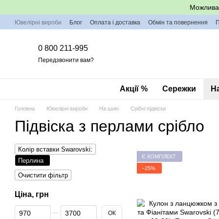
Перейти до основного контенту
Можлива 
Ювелірні вироби
Блог
Оплата і доставка
Обмін та повернення
П
0 800 211-995
Передзвонити вам?
Акції %
Сережки
Н
Головна
Ювелірні вироби
На шию
Срібні підвіски
Підвіска з перлами срібло
Колір вставки Swarovski:
Є КОМПЛЕКТ
Перлина
−25%
Очистити фільтр
Ціна, грн
Від Ціна, грн
До Ціна, грн
ОК