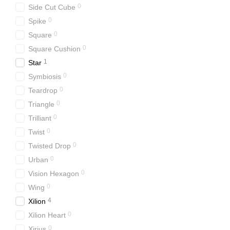
0
Side Cut Cube
0
Spike
0
Square
0
Square Cushion
1
Star
0
Symbiosis
0
Teardrop
0
Triangle
0
Trilliant
0
Twist
0
Twisted Drop
0
Urban
0
Vision Hexagon
0
Wing
4
Xilion
0
Xilion Heart
0
Xirius