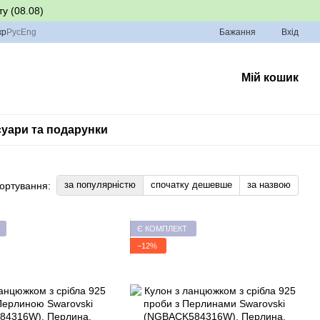
у (08.08)
кр
Рус
Eng
Бажання
Вхід
Мій кошик
уари та подарунки
за популярністю
спочатку дешевше
за назвою
ортування:
Є КОМПЛЕКТ
−12%