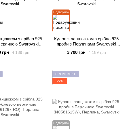
Подарунок
нцюжком з срібла 925
Кулон з ланцюжком з срібла 925
Перлиною Swarovski
проби з Перлинами Swarovski
ACK584316W)
(NGBACK584316W)
0 грн
3 700 грн
4 189 грн
4 189 грн
Є КОМПЛЕКТ
−27%
Подарунок