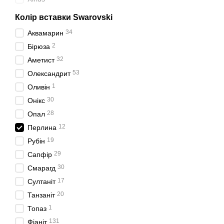
Колір вставки Swarovski
34
Аквамарин
2
Бірюза
32
Аметист
53
Олександрит
1
Оливін
30
Онікс
28
Опал
12
Перлина
19
Рубін
29
Сапфір
30
Смарагд
17
Султаніт
20
Танзаніт
1
Топаз
131
Фіаніт