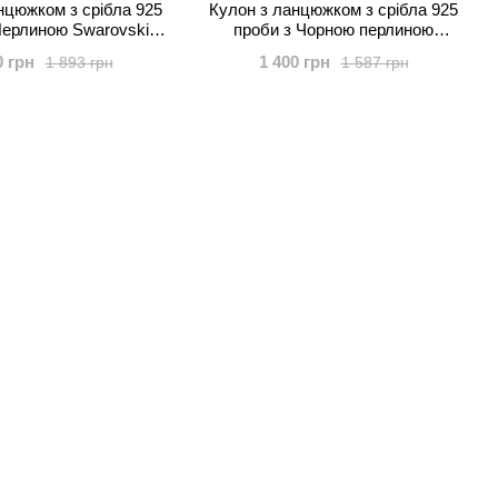
нцюжком з срібла 925
Кулон з ланцюжком з срібла 925
Перлиною Swarovski
проби з Чорною перлиною
9-10MM-HM-21)
Swarovski (61267-BP)
0 грн
1 400 грн
1 893 грн
1 587 грн