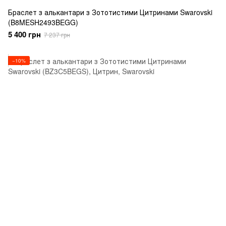
Браслет з алькантари з Зототистими Цитринами Swarovski
(B8MESH2493BEGG)
5 400 грн
7 237 грн
−10%