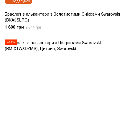
Подарунок
Браслет з алькантари з Золотистими Оніксами Swarovski
(BKA3SLRG)
1 600 грн
2 041 грн
−12%