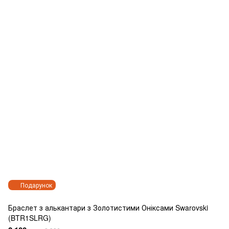
Подарунок
Браслет з алькантари з Золотистими Оніксами Swarovski
(BTR1SLRG)