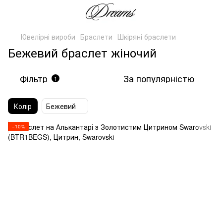
Ювелірні вироби
Браслети
Шкіряні браслети
Бежевий браслет жіночий
Фільтр
За популярністю
1
Колір
Бежевий
−10%