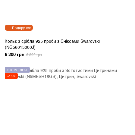
Подарунок
Кольє з срібла 925 проби з Оніксами Swarovski
(NG56015000J)
6 200 грн
6 890 грн
Є КОМПЛЕКТ
−15%