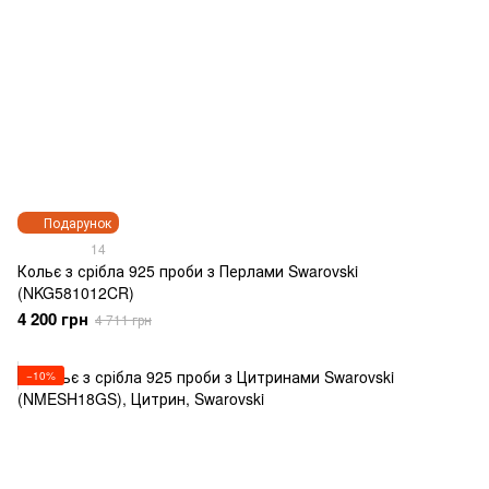
Подарунок
14
Кольє з срібла 925 проби з Перлами Swarovski
(NKG581012CR)
4 200 грн
4 711 грн
−10%