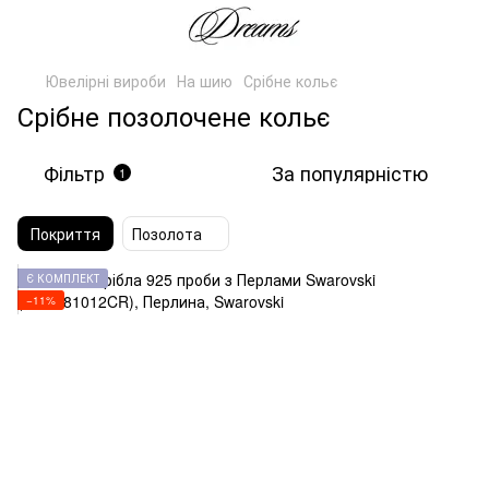
Ювелірні вироби
На шию
Срібне кольє
Срібне позолочене кольє
Фільтр
За популярністю
1
Покриття
Позолота
Є КОМПЛЕКТ
−11%