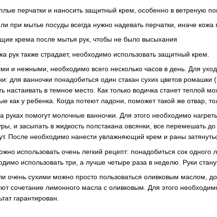
плые перчатки и наносить защитный крем, особенно в ветреную по
ли при мытье посуды всегда нужно надевать перчатки, иначе кожа г
щие крема после мытья рук, чтобы не было высыхания
жа рук также страдает, необходимо использовать защитный крем.
ми и нежными, необходимо всего несколько часов в день. Для уход
и: для ванночки понадобиться один стакан сухих цветов ромашки (
ть настаивать в темное место. Как только водичка станет теплой мо
ые как у ребенка. Когда потеют ладони, поможет такой же отвар, то
а руках помогут молочные ванночки. Для этого необходимо нагреть
ры, и засыпать в жидкость полстакана овсянки, все перемешать до
ут. После необходимо нанести увлажняющий крем и раны затянуть
можно использовать очень легкий рецепт: понадобиться сок одного
одимо использовать три, а лучше четыре раза в неделю. Руки стан
ыли очень сухими можно просто пользоваться оливковым маслом, до
уют сочетание лимонного масла с оливковым. Для этого необходимо
ьтат гарантирован.