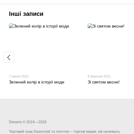
Інші записи
7 квітня 2021
8 березня 2021
Зелений колір в історії моди
Зі святом весни!
Dreams © 2016—2026
Торговий знак Swarovski та логотип – торгові марки, які належать