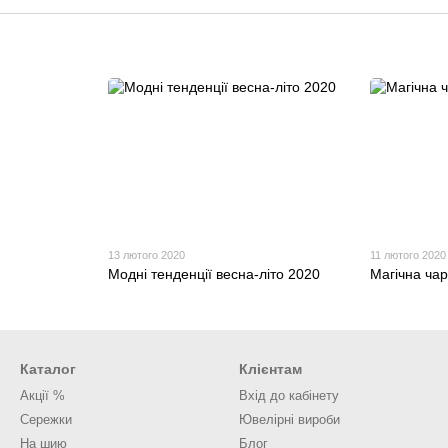
13 лютого 2020
11 лютого 2020
Модні тенденції весна-літо 2020
Магічна чар
Каталог
Клієнтам
Акції %
Вхід до кабінету
Сережки
Ювелірні вироби
На шию
Блог