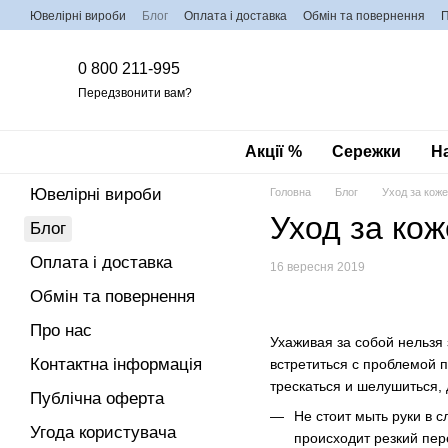
Перейти до основного контенту
Ювелірні вироби
Блог
Оплата і доставка
Обмін та повернення
П
0 800 211-995
Передзвонити вам?
Акції %
Сережки
Н
Ювелірні вироби
Головна
Блог
Уход за коже
Уход за кож
Блог
Оплата і доставка
16 вересня 2019
Обмін та повернення
Про нас
Ухаживая за собой нельзя 
Контактна інформація
встретиться с проблемой п
трескаться и шелушиться, 
Публічна оферта
Не стоит мыть руки в 
Угода користувача
происходит резкий пер