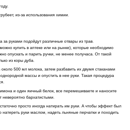
году.
рубеет, из-за использования химии.
а за руками подойдут различные отвары из трав.
можно купить в аптеке или на рынке), которые необходимо
жно опускать и парить ручки, не менее получаса. От такой
лько из коры дуба.
 около 500 мл молока, затем разбавить их двумя стаканами
 однородной массы и опустить в нее руки. Такая процедура
ся.
 лимона и один яичный белок, все перемешиваете и наносите
ут невероятно бархатистыми.
статочно просто иногда натирать им руки. А чтобы эффект был
 натереть руки маслом, надеть льняные перчатки и походить