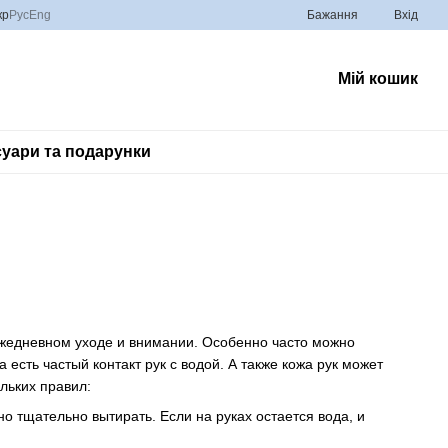
кр
Рус
Eng
Бажання
Вхід
Мій кошик
уари та подарунки
 ежедневном уходе и внимании. Особенно часто можно
 есть частый контакт рук с водой. А также кожа рук может
льких правил:
о тщательно вытирать. Если на руках остается вода, и