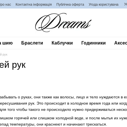
У
ро нас
Контактна інформація
Публічна оферта
Угода користувача
а шию
Браслети
Каблучки
Годинники
Аксес
й рук
ей рук
забывать о руках, они также как волосы, лицо и тело нуждаются в
ересушивания рук. Это происходит в холодное время года или когда
для того чтобы такого не происходило нужно придерживаться неско
слишком горячей или слишком холодной воде, и после мытья их нужн
епад температуры, они краснеют и начинают трескаться.