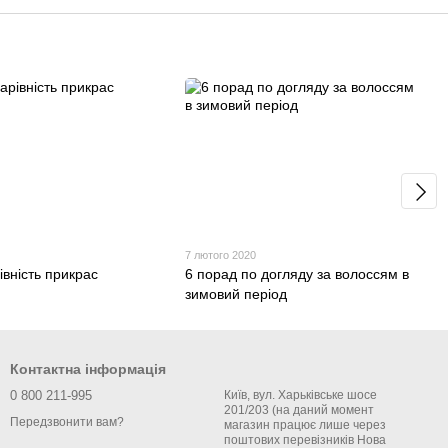
7 лютого 2020
івність прикрас
6 порад по догляду за волоссям в
зимовий період
Контактна інформація
0 800 211-995
Київ, вул. Харьківське шосе
201/203 (на даний момент
Передзвонити вам?
магазин працює лише через
поштових перевізників Нова