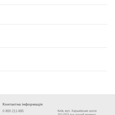
Контактна інформація
0 800 211-995
Київ, вул. Харьківське шосе
201/203 (на даний момент