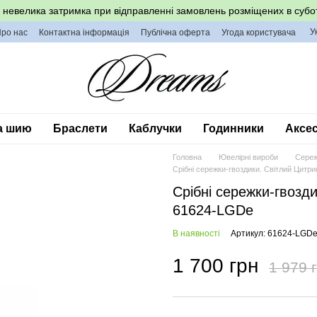
невелика затримка при відправленні замовлень розміщених в субот
У
ро нас
Контактна інформація
Публічна оферта
Угода користувача
а шию
Браслети
Каблучки
Годинники
Аксес
Головна
Ювелірні вироби
Сере
Срібні сережки-гвоздики. Світлий Цитр
Срібні сережки-гвозд
61624-LGDe
В наявності
Артикул: 61624-LGD
1 700 грн
1 979 