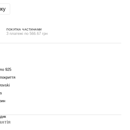
чку
ПОКУПКА ЧАСТИНАМИ
3 платежі по 566.67 грн
ло 925
 покриття
rovski
us
рин
здик
антія