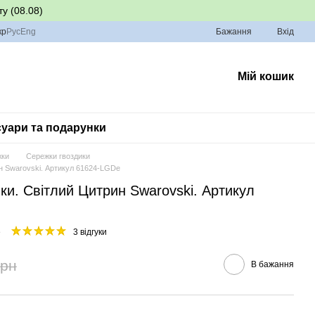
у (08.08)
кр
Рус
Eng
Бажання
Вхід
Мій кошик
уари та подарунки
жки
Сережки гвоздики
ин Swarovski. Артикул 61624-LGDe
ики. Світлий Цитрин Swarovski. Артикул
e
3 відгуки
грн
В бажання