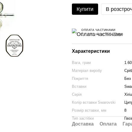
Купити
В розстро
ОПЛАТА ЧАСТИНАМИ
3 платежі по 566.67 грн
Характеристики
Вага, грам
1.60
Матеріал виробу
Сріб
Покриття
Без
Вставки
Swa
Серія
Xiri
Колір вставки Swarovski
Цит
Розмір вставки, мм
8
Тип застібки
Гво
Доставка
Оплата
Гар