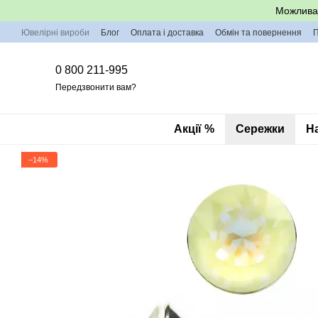
Перейти до основного контенту
Можлива 
Ювелірні вироби
Блог
Оплата і доставка
Обмін та повернення
П
0 800 211-995
Передзвонити вам?
Акції %
Сережки
Н
−14%