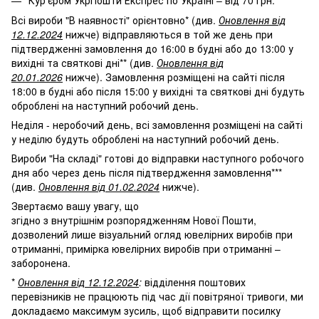
Кур'єром УкрПошти Експрес по Україні – від 70 грн.
Всі вироби "В наявності" орієнтовно* (див.
Оновлення від
12.12.2024
нижче) відправляються в той же день при
підтвердженні замовлення до 16:00 в будні або до 13:00 у
вихідні та святкові дні** (див.
Оновлення від
20.01.2026
нижче). Замовлення розміщені на сайті після
18:00 в будні або після 15:00 у вихідні та святкові дні будуть
оброблені на наступний робочий день.
Неділя - неробочий день, всі замовлення розміщені на сайті
у неділю будуть оброблені на наступний робочий день.
Вироби "На складі" готові до відправки наступного робочого
дня або через день після підтвердження замовлення***
(див.
Оновлення від 01.02.2024
нижче).
Звертаємо вашу увагу, що
згідно з внутрішнім розпорядженням Нової Пошти,
дозволений лише візуальний огляд ювелірних виробів при
отриманні, примірка ювелірних виробів при отриманні –
заборонена.
*
Оновлення від 12.12.2024
:
відділення поштових
перевізників не працюють під час дії повітряної тривоги, ми
докладаємо максимум зусиль, щоб відправити посилку