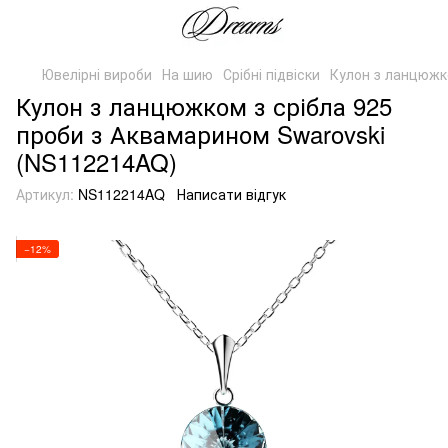
Ювелірні вироби
На шию
Срібні підвіски
Кулон з ланцюжк
Кулон з ланцюжком з срібла 925
проби з Аквамарином Swarovski
(NS112214AQ)
Артикул:
NS112214AQ
Написати відгук
−12%