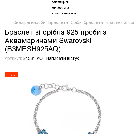
Ювелірні вироби
Браслети
Срібні браслети
Браслет зі с
Браслет зі срібла 925 проби з
Аквамаринами Swarovski
(B3MESH925AQ)
Артикул:
21561-AQ
Написати відгук
−15%