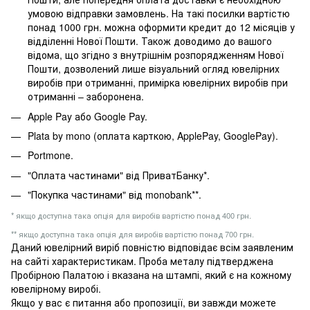
умовою відправки замовлень. На такі посилки вартістю
понад 1000 грн. можна оформити кредит до 12 місяців у
відділенні Нової Пошти. Також доводимо до вашого
відома, що згідно з внутрішнім розпорядженням Нової
Пошти, дозволений лише візуальний огляд ювелірних
виробів при отриманні, примірка ювелірних виробів при
отриманні – заборонена.
Apple Pay або Google Pay.
Plata by mono (оплата карткою, ApplePay, GooglePay).
Portmone.
"Оплата частинами" від ПриватБанку*.
"Покупка частинами" від monobank**.
* якщо доступна така опція для виробів вартістю понад 400 грн.
** якщо доступна така опція для виробів вартістю понад 700 грн.
Даний ювелірний виріб повністю відповідає всім заявленим
на сайті характеристикам. Проба металу підтверджена
Пробірною Палатою і вказана на штампі, який є на кожному
ювелірному виробі.
Якщо у вас є питання або пропозиції, ви завжди можете