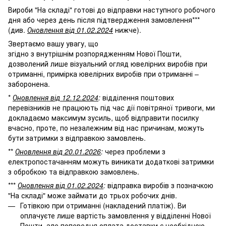
Вироби "На складі" готові до відправки наступного робочого
дня або через день після підтвердження замовлення***
(див.
Оновлення від 01.02.2024
нижче).
Звертаємо вашу увагу, що
згідно з внутрішнім розпорядженням Нової Пошти,
дозволений лише візуальний огляд ювелірних виробів при
отриманні, примірка ювелірних виробів при отриманні –
заборонена.
*
Оновлення від 12.12.2024
:
відділення поштових
перевізників не працюють під час дії повітряної тривоги, ми
докладаємо максимум зусиль, щоб відправити посилку
вчасно, проте, по незалежним від нас причинам, можуть
бути затримки з відправкою замовлень.
**
Оновлення від 20.01.2026
:
через проблеми з
електропостачанням можуть виникати додаткові затримки
з обробкою та відправкою замовлень.
***
Оновлення від 01.02.2024
:
відправка виробів з позначкою
"На складі" може займати до трьох робочих днів.
Готівкою при отриманні (накладений платіж). Ви
оплачуєте лише вартість замовлення у відділенні Нової
Пошти, але попередня оплата доставки є необхідною