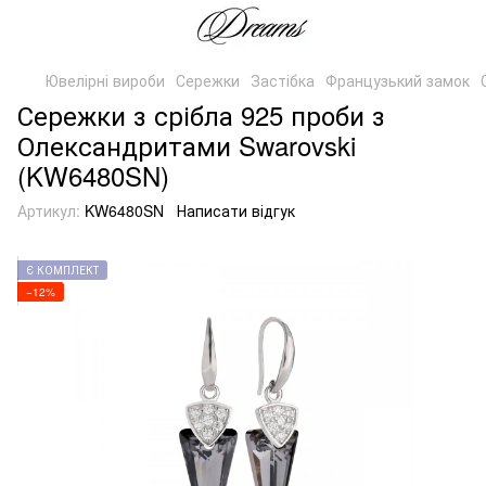
Ювелірні вироби
Сережки
Застібка
Французький замок
Сережки з срібла 925 проби з
Олександритами Swarovski
(KW6480SN)
Артикул:
KW6480SN
Написати відгук
Є КОМПЛЕКТ
−12%