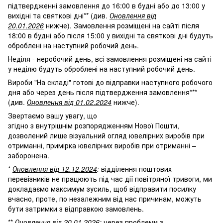
підтвердженні замовлення до 16:00 в будні або до 13:00 у
вихідні та святкові дні** (див.
Оновлення від
20.01.2026
нижче). Замовлення розміщені на сайті після
18:00 в будні або після 15:00 у вихідні та святкові дні будуть
оброблені на наступний робочий день.
Неділя - неробочий день, всі замовлення розміщені на сайті
у неділю будуть оброблені на наступний робочий день.
Вироби "На складі" готові до відправки наступного робочого
дня або через день після підтвердження замовлення***
(див.
Оновлення від 01.02.2024
нижче).
Звертаємо вашу увагу, що
згідно з внутрішнім розпорядженням Нової Пошти,
дозволений лише візуальний огляд ювелірних виробів при
отриманні, примірка ювелірних виробів при отриманні –
заборонена.
*
Оновлення від 12.12.2024
:
відділення поштових
перевізників не працюють під час дії повітряної тривоги, ми
докладаємо максимум зусиль, щоб відправити посилку
вчасно, проте, по незалежним від нас причинам, можуть
бути затримки з відправкою замовлень.
**
Оновлення від 20.01.2026
:
через проблеми з