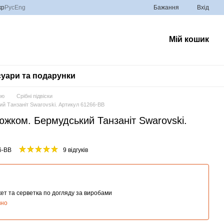
кр
Рус
Eng
Бажання
Вхід
Мій кошик
уари та подарунки
ию
Срібні підвіски
й Танзаніт Swarovski. Артикул 61266-BB
южком. Бермудський Танзаніт Swarovski.
6-BB
9 відгуків
ет та серветка по догляду за виробами
вно