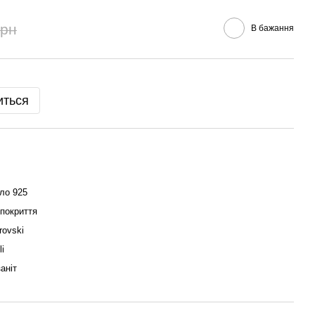
грн
В бажання
иться
ло 925
 покриття
rovski
li
аніт