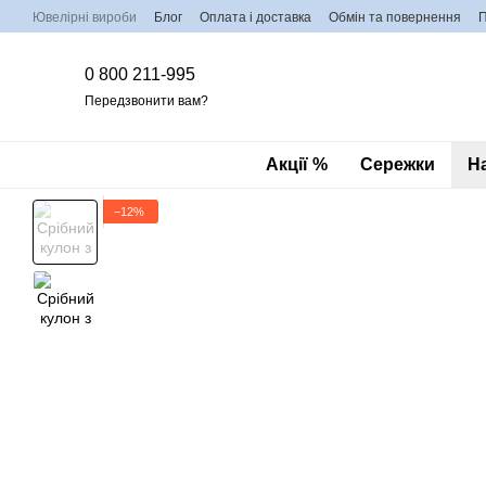
Перейти до основного контенту
Ювелірні вироби
Блог
Оплата і доставка
Обмін та повернення
П
0 800 211-995
Передзвонити вам?
Акції %
Сережки
Н
−12%