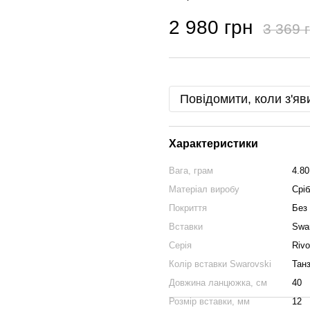
2 980 грн
3 369 
Повідомити, коли з'яв
Характеристики
Вага, грам
4.80
Матеріал виробу
Сріб
Покриття
Без
Вставки
Swa
Серія
Rivo
Колір вставки Swarovski
Танз
Довжина ланцюжка, см
40
Розмір вставки, мм
12