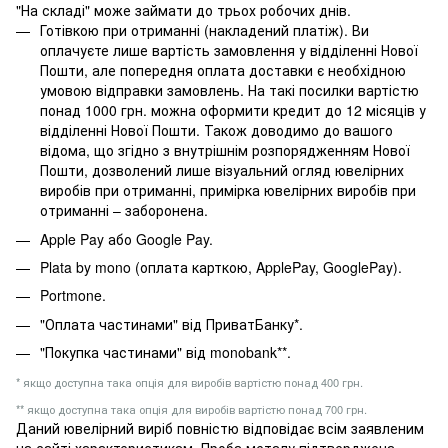
"На складі" може займати до трьох робочих днів.
Готівкою при отриманні (накладений платіж). Ви
оплачуєте лише вартість замовлення у відділенні Нової
Пошти, але попередня оплата доставки є необхідною
умовою відправки замовлень. На такі посилки вартістю
понад 1000 грн. можна оформити кредит до 12 місяців у
відділенні Нової Пошти. Також доводимо до вашого
відома, що згідно з внутрішнім розпорядженням Нової
Пошти, дозволений лише візуальний огляд ювелірних
виробів при отриманні, примірка ювелірних виробів при
отриманні – заборонена.
Apple Pay або Google Pay.
Plata by mono (оплата карткою, ApplePay, GooglePay).
Portmone.
"Оплата частинами" від ПриватБанку*.
"Покупка частинами" від monobank**.
* якщо доступна така опція для виробів вартістю понад 400 грн.
** якщо доступна така опція для виробів вартістю понад 700 грн.
Даний ювелірний виріб повністю відповідає всім заявленим
на сайті характеристикам. Проба металу підтверджена