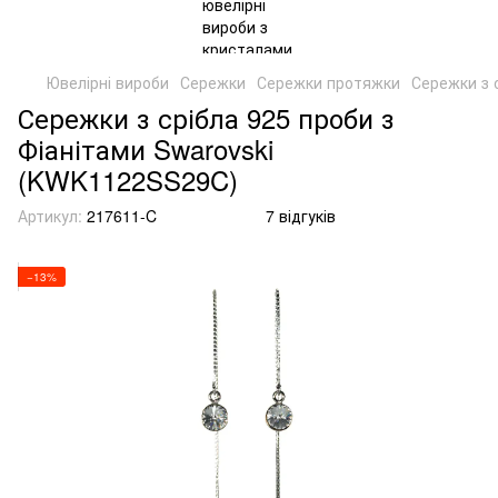
Ювелірні вироби
Сережки
Сережки протяжки
Сережки з 
Сережки з срібла 925 проби з
Фіанітами Swarovski
(KWK1122SS29C)
Артикул:
217611-C
7 відгуків
−13%