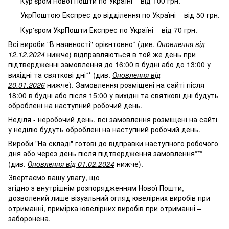
Кур'єром Нової Пошти по Україні – від 100 грн.
УкрПоштою Експрес до відділення по Україні – від 50 грн.
Кур'єром УкрПошти Експрес по Україні – від 70 грн.
Всі вироби "В наявності" орієнтовно* (див.
Оновлення від
12.12.2024
нижче) відправляються в той же день при
підтвердженні замовлення до 16:00 в будні або до 13:00 у
вихідні та святкові дні** (див.
Оновлення від
20.01.2026
нижче). Замовлення розміщені на сайті після
18:00 в будні або після 15:00 у вихідні та святкові дні будуть
оброблені на наступний робочий день.
Неділя - неробочий день, всі замовлення розміщені на сайті
у неділю будуть оброблені на наступний робочий день.
Вироби "На складі" готові до відправки наступного робочого
дня або через день після підтвердження замовлення***
(див.
Оновлення від 01.02.2024
нижче).
Звертаємо вашу увагу, що
згідно з внутрішнім розпорядженням Нової Пошти,
дозволений лише візуальний огляд ювелірних виробів при
отриманні, примірка ювелірних виробів при отриманні –
заборонена.