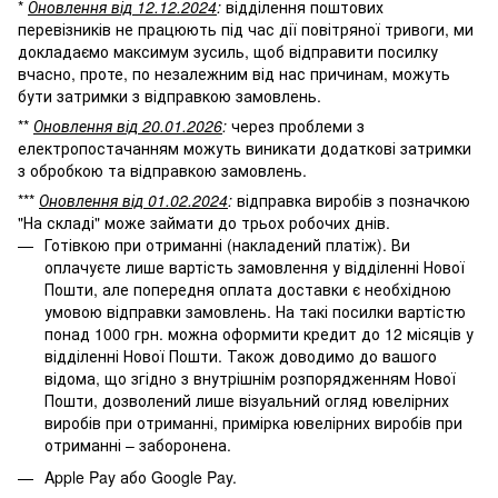
*
Оновлення від 12.12.2024
:
відділення поштових
перевізників не працюють під час дії повітряної тривоги, ми
докладаємо максимум зусиль, щоб відправити посилку
вчасно, проте, по незалежним від нас причинам, можуть
бути затримки з відправкою замовлень.
**
Оновлення від 20.01.2026
:
через проблеми з
електропостачанням можуть виникати додаткові затримки
з обробкою та відправкою замовлень.
***
Оновлення від 01.02.2024
:
відправка виробів з позначкою
"На складі" може займати до трьох робочих днів.
Готівкою при отриманні (накладений платіж). Ви
оплачуєте лише вартість замовлення у відділенні Нової
Пошти, але попередня оплата доставки є необхідною
умовою відправки замовлень. На такі посилки вартістю
понад 1000 грн. можна оформити кредит до 12 місяців у
відділенні Нової Пошти. Також доводимо до вашого
відома, що згідно з внутрішнім розпорядженням Нової
Пошти, дозволений лише візуальний огляд ювелірних
виробів при отриманні, примірка ювелірних виробів при
отриманні – заборонена.
Apple Pay або Google Pay.