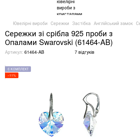
Ювелірні вироби
Сережки
Застібка
Англійський замок
С
Сережки зі срібла 925 проби з
Опалами Swarovski (61464-AB)
Артикул:
61464-AB
7 відгуків
Є КОМПЛЕКТ
−11%