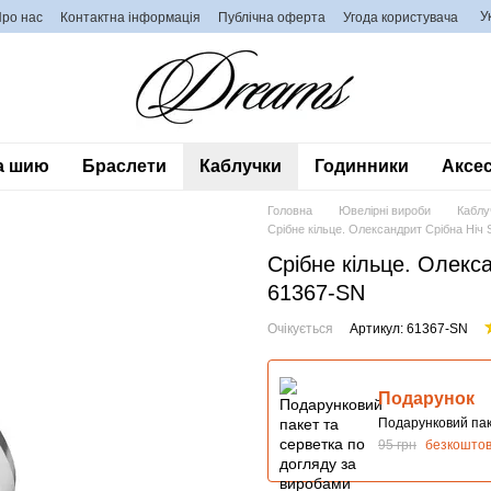
У
ро нас
Контактна інформація
Публічна оферта
Угода користувача
а шию
Браслети
Каблучки
Годинники
Аксес
Головна
Ювелірні вироби
Каблу
Срібне кільце. Олександрит Срібна Ніч
Срібне кільце. Олекс
61367-SN
Очікується
Артикул: 61367-SN
Подарунок
Подарунковий пак
95 грн
безкошто