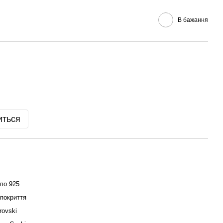
В бажання
иться
ло 925
 покриття
rovski