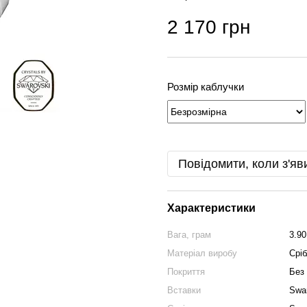
2 170 грн
Розмір каблучки
Повідомити, коли з'яв
Характеристики
Вага, грам
3.90
Матеріал виробу
Сріб
Покриття
Без
Вставки
Swa