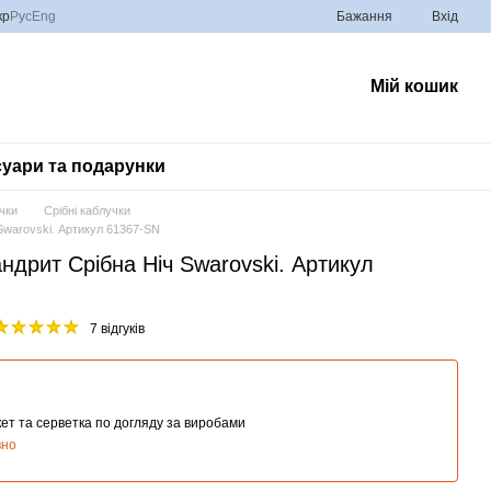
кр
Рус
Eng
Бажання
Вхід
Мій кошик
уари та подарунки
чки
Срібні каблучки
 Swarovski. Артикул 61367-SN
андрит Срібна Ніч Swarovski. Артикул
7 відгуків
ет та серветка по догляду за виробами
вно