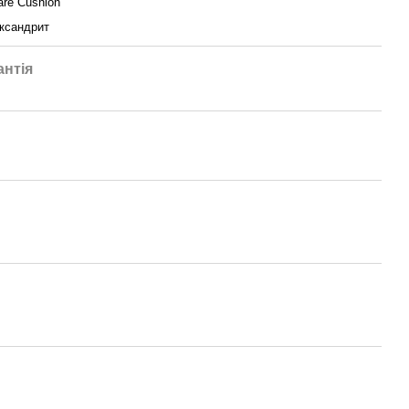
are Cushion
ксандрит
антія