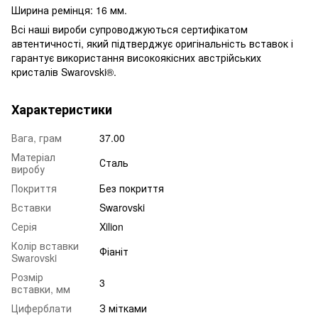
Ширина ремінця: 16 мм.
Всі наші вироби супроводжуються сертифікатом
автентичності, який підтверджує оригінальність вставок і
гарантує використання високоякісних австрійських
кристалів Swarovski®.
Характеристики
Вага, грам
37.00
Матеріал
Сталь
виробу
Покриття
Без покриття
Вставки
Swarovski
Серія
Xilion
Колір вставки
Фіаніт
Swarovski
Розмір
3
вставки, мм
Циферблати
З мітками