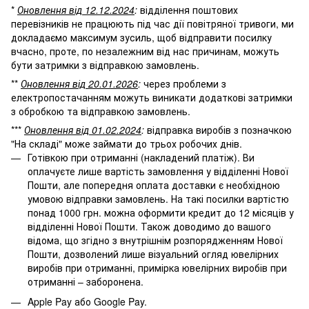
*
Оновлення від 12.12.2024
:
відділення поштових
перевізників не працюють під час дії повітряної тривоги, ми
докладаємо максимум зусиль, щоб відправити посилку
вчасно, проте, по незалежним від нас причинам, можуть
бути затримки з відправкою замовлень.
**
Оновлення від 20.01.2026
:
через проблеми з
електропостачанням можуть виникати додаткові затримки
з обробкою та відправкою замовлень.
***
Оновлення від 01.02.2024
:
відправка виробів з позначкою
"На складі" може займати до трьох робочих днів.
Готівкою при отриманні (накладений платіж). Ви
оплачуєте лише вартість замовлення у відділенні Нової
Пошти, але попередня оплата доставки є необхідною
умовою відправки замовлень. На такі посилки вартістю
понад 1000 грн. можна оформити кредит до 12 місяців у
відділенні Нової Пошти. Також доводимо до вашого
відома, що згідно з внутрішнім розпорядженням Нової
Пошти, дозволений лише візуальний огляд ювелірних
виробів при отриманні, примірка ювелірних виробів при
отриманні – заборонена.
Apple Pay або Google Pay.