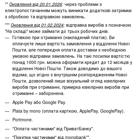
**
Оновлення від 20.01.2026
:
через проблеми з
електропостачанням можуть виникати додаткові затримки
з обробкою та відправкою замовлень.
***
Оновлення від 01.02.2024
:
відправка виробів з позначкою
"На складі" може займати до трьох робочих днів.
Готівкою при отриманні (накладений платіж). Ви
оплачуєте лише вартість замовлення у відділенні Нової
Пошти, але попередня оплата доставки є необхідною
умовою відправки замовлень. На такі посилки вартістю
понад 1000 грн. можна оформити кредит до 12 місяців у
відділенні Нової Пошти. Також доводимо до вашого
відома, що згідно з внутрішнім розпорядженням Нової
Пошти, дозволений лише візуальний огляд ювелірних
виробів при отриманні, примірка ювелірних виробів при
отриманні – заборонена.
Apple Pay або Google Pay.
Plata by mono (оплата карткою, ApplePay, GooglePay).
Portmone.
"Оплата частинами" від ПриватБанку*.
"Покупка частинами" від monobank**.