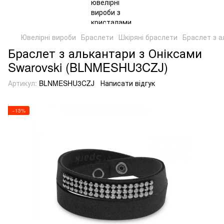
Ювелірні вироби
Браслети
Шкіряні браслети
Браслет з а
Браслет з алькантари з Оніксами
Swarovski (BLNMESHU3CZJ)
Артикул:
BLNMESHU3CZJ
Написати відгук
−13%