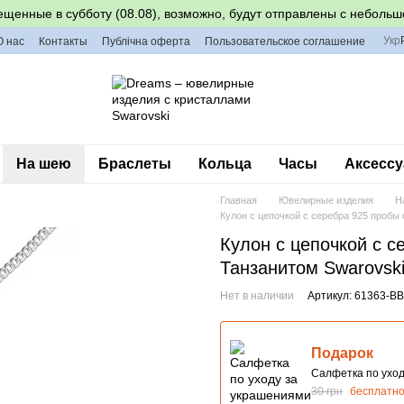
ещенные в субботу (08.08), возможно, будут отправлены с небольш
Укр
О нас
Контакты
Публічна оферта
Пользовательское соглашение
На шею
Браслеты
Кольца
Часы
Аксессу
Главная
Ювелирные изделия
Н
Кулон с цепочкой с серебра 925 пробы
Кулон с цепочкой с с
Танзанитом Swarovski
Нет в наличии
Артикул: 61363-BB
Подарок
Салфетка по ухо
30 грн
бесплатн