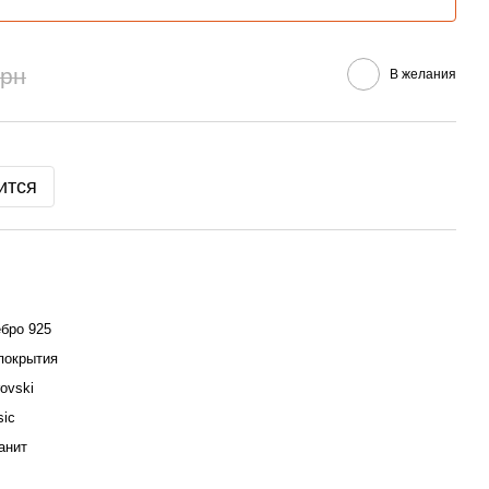
грн
В желания
ится
бро 925
покрытия
ovski
sic
анит