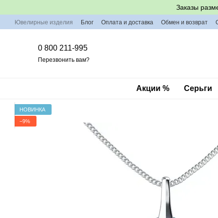
Перейти к основному контенту
Заказы разм
Ювелирные изделия
Блог
Оплата и доставка
Обмен и возврат
0 800 211-995
Перезвонить вам?
Акции %
Серьги
НОВИНКА
−9%