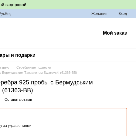
ой задержкой
Рус
Eng
Желания
Вход
Мой заказ
ары и подарки
а шею
Серебряные подвески
 с Бермудським Танзанитом Swarovski (61363-BB)
еребра 925 пробы с Бермудським
 (61363-BB)
Оставить отзыв
ду за украшениями
о