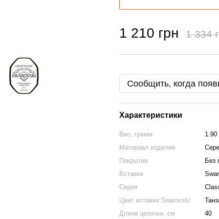
1 210 грн
1 334 
Сообщить, когда появ
Характеристики
Вес, грамм
1.90
Материал изделия
Сере
Покрытие
Без 
Вставки
Swar
Серия
Clas
Цвет вставки Swarovski
Танз
Длина цепочки, см
40