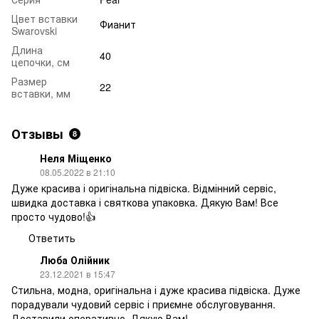
Цвет вставки
Фианит
Swarovski
Длина
40
цепочки, см
Размер
22
вставки, мм
Отзывы
8
Неля Міщенко
08.05.2022 в 21:10
Дуже красива і оригінальна підвіска. Відмінний сервіс,
швидка доставка і святкова упаковка. Дякую Вам! Все
просто чудово!👍
Ответить
Люба Олійник
23.12.2021 в 15:47
Стильна, модна, оригінальна і дуже красива підвіска. Дуже
порадували чудовий сервіс і приємне обслуговування.
Доставили оперативно. Дякую Вам!