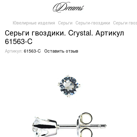
Ювелирные изделия
Серьги
Серьги-гвоздики
Серьги гвоз
Серьги гвоздики. Crystal. Артикул
61563-C
Артикул:
61563-C
Оставить отзыв