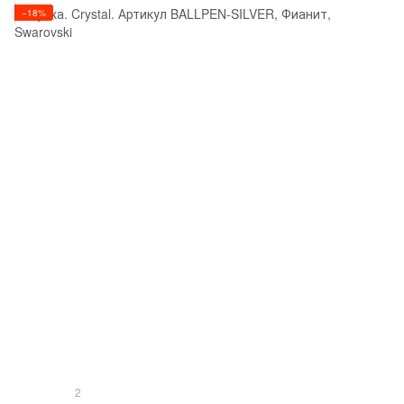
−18%
2