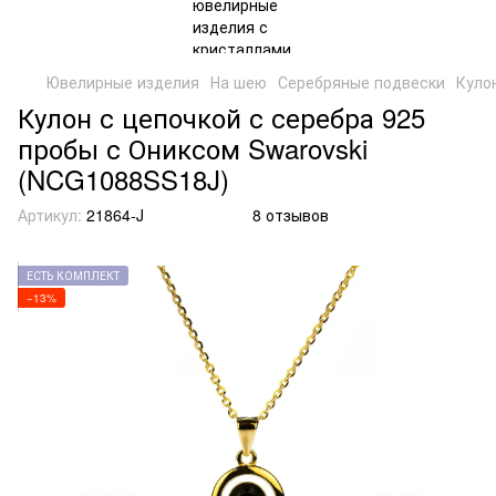
Ювелирные изделия
На шею
Серебряные подвески
Куло
Кулон с цепочкой с серебра 925
пробы с Ониксом Swarovski
(NCG1088SS18J)
Артикул:
21864-J
8 отзывов
ЕСТЬ КОМПЛЕКТ
−13%