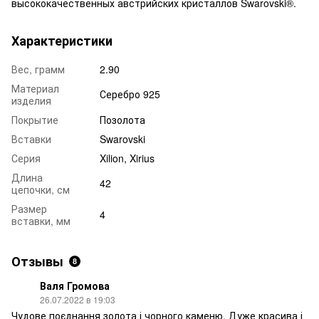
высококачественных австрийских кристаллов Swarovski®.
Характеристики
Вес, грамм
2.90
Материал
Серебро 925
изделия
Покрытие
Позолота
Вставки
Swarovski
Серия
Xilion, Xirius
Длина
42
цепочки, см
Размер
4
вставки, мм
Отзывы
8
Валя Громова
26.07.2022 в 19:03
Чудове поєднання золота і чорного каменю. Дуже красива і