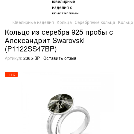
Ювелирные изделия
Кольца
Серебряные кольца
Кольцо 
Кольцо из серебра 925 пробы с
Александрит Swarovski
(P1122SS47BP)
Артикул:
2365-BP
Оставить отзыв
−11%